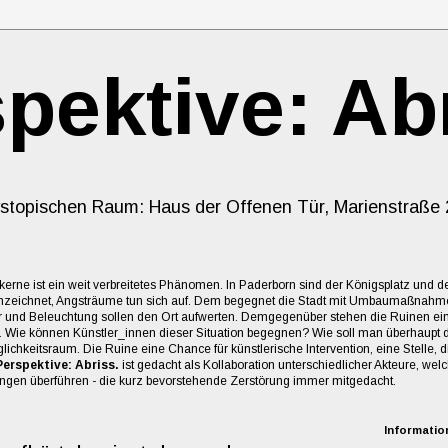
pektive: Ab
ystopischen Raum: Haus der Offenen Tür, Marienstraße 
kerne ist ein weit verbreitetes Phänomen. In Paderborn sind der Königsplatz und d
nzeichnet, Angsträume tun sich auf. Dem begegnet die Stadt mit Umbaumaßnahm
r und Beleuchtung sollen den Ort aufwerten. Demgegenüber stehen die Ruinen ein
 Wie können Künstler_innen dieser Situation begegnen? Wie soll man überhaupt 
lichkeitsraum. Die Ruine eine Chance für künstlerische Intervention, eine Stelle, d
Perspektive: Abriss.
ist gedacht als Kollaboration unterschiedlicher Akteure, w
gen überführen - die kurz bevorstehende Zerstörung immer mitgedacht.
Informatio