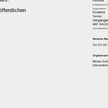
Fenster
Kollaboration
ffentlichen
Organisation
Rückblick
Termin
Vergange
WIR BAUE
Zentralstation
Verweis-Nu
002
032
055
Organisati
Miriam Schr
interventi