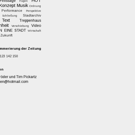
HOT
Finissage
Fugen
Konzept
Musik
Ordnung
Performance
Perspektive
Stadtarchiv
Schließung
Text
Treppenhaus
nheit
Video
Verschiebung
N EINE STADT
Wirtschaft
Zukunft
mmerierung der Zeitung
123
142
150
on
öder und Tim Pickartz
onen@hotmail.com