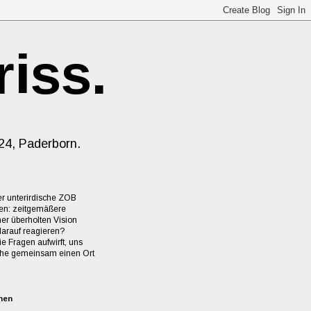
riss.
24, Paderborn.
er unterirdische ZOB
en: zeitgemäßere
er überholten Vision
darauf reagieren?
ie Fragen aufwirft, uns
elche gemeinsam einen Ort
nen