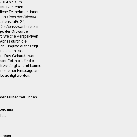
2014 bis zum
intervenierten
dliche Teilnehmer_innen
igen
Haus der Offenen
arienstraße 24,
Der Abriss war bereits im
e, der Ort wurde
rt. Welche Perspektiven
briss durch die
hen Eingriffe aufgezeigt
 in diesem Blog
rt. Das Gebäude war
er Zeit nicht für die
eit zugänglich und konnte
men einer Finissage am
besichtigt werden.
 der Teilnehmer_innen
eichnis
chau
_innen