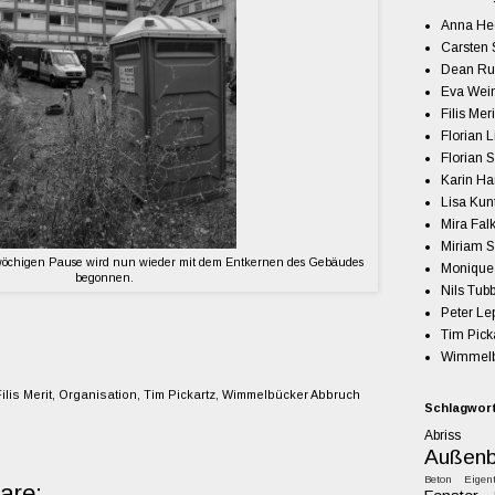
Anna H
Carsten 
Dean Ru
Eva Wein
Filis Meri
Florian 
Florian 
Karin H
Lisa Kun
Mira Fal
Miriam S
wöchigen Pause wird nun wieder mit dem Entkernen des Gebäudes
Monique
begonnen.
Nils Tub
Peter Le
Tim Pick
Wimmelb
ilis Merit
,
Organisation
,
Tim Pickartz
,
Wimmelbücker Abbruch
Schlagwor
Abriss
Außenb
Beton
Eigen
are: