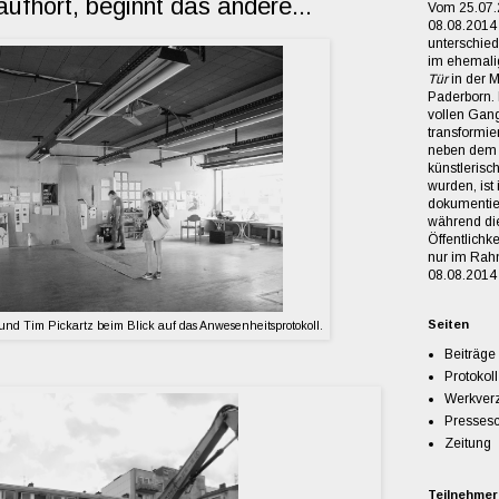
ufhört, beginnt das andere...
Vom 25.07.
08.08.2014 
unterschie
im ehemal
Tür
in der M
Paderborn. 
vollen Gang
transformie
neben dem A
künstlerisc
wurden, ist
dokumentie
während dies
Öffentlichk
nur im Rah
08.08.2014 
Seiten
t und Tim Pickartz beim Blick auf das Anwesenheitsprotokoll.
Beiträge
Protokoll
Werkverz
Presses
Zeitung
Teilnehmer