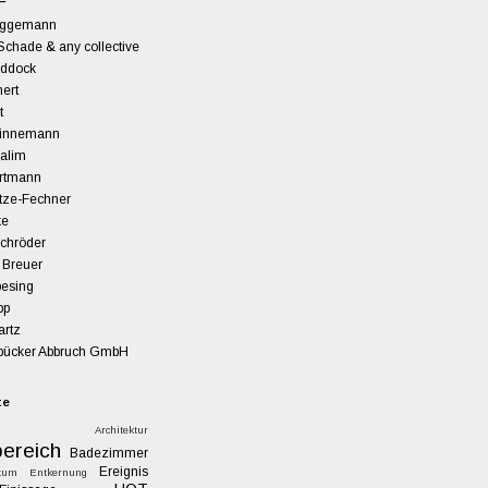
eggemann
Schade & any collective
ddock
ert
t
Linnemann
Salim
artmann
tze-Fechner
ke
chröder
 Breuer
besing
pp
artz
ücker Abbruch GmbH
te
Architektur
ereich
Badezimmer
Ereignis
tum
Entkernung